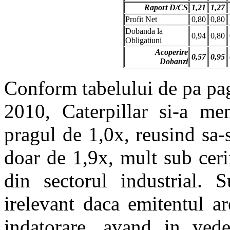
Raport D/CS
1,21
1,27
Profit Net
0,80
0,80
Dobanda la
0,94
0,80
Obligatiuni
Acoperire
0,57
0,95
Dobanzi
Conform tabelului de pa pag
2010, Caterpillar si-a me
pragul de 1,0x, reusind sa-
doar de 1,9x, mult sub cer
din sectorul industrial. 
irelevant daca emitentul a
indatorare, avand in vede