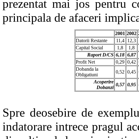
prezentat mai jos pentru c
principala de afaceri implica
2001
2002
Datorii Restante
11,4
12,3
Capital Social
1,8
1,8
Raport D/CS
6,18
6,87
Profit Net
0,29
0,42
Dobanda la
0,52
0,45
Obligatiuni
Acoperire
0,57
0,95
Dobanzi
Spre deosebire de exemplu 
indatorare intrece pragul ac