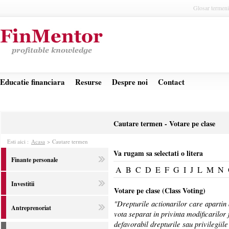
Glosar termeni
Educatie financiara
Resurse
Despre noi
Contact
Cautare termen - Votare pe clase
Esti aici :
Acasa
>
Cautare termen
Va rugam sa selectati o litera
Finante personale
A
B
C
D
E
F
G
I
J
L
M
N
Investitii
Votare pe clase (Class Voting)
"Drepturile actionarilor care apartin 
Antreprenoriat
vota separat in privinta modificarilo
defavorabil drepturile sau privilegiile