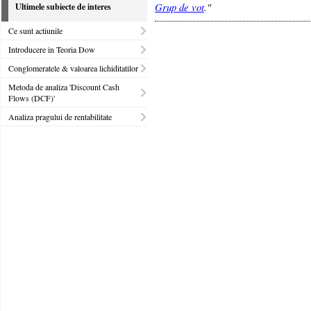
Grup de vot
."
Ultimele subiecte de interes
Ce sunt actiunile
Introducere in Teoria Dow
Conglomeratele & valoarea lichiditatilor
Metoda de analiza 'Discount Cash
Flows (DCF)'
Analiza pragului de rentabilitate