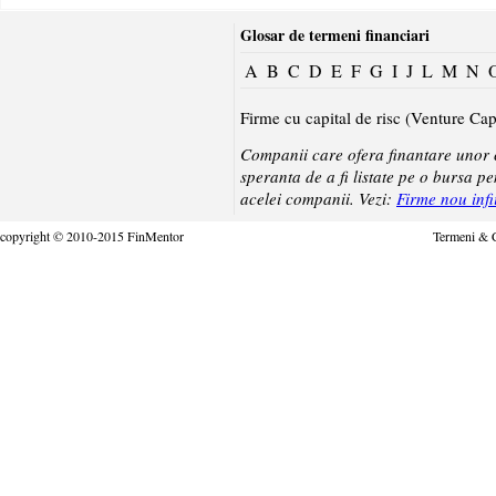
Glosar de termeni financiari
A
B
C
D
E
F
G
I
J
L
M
N
Firme cu capital de risc (Venture Cap
Companii care ofera finantare unor c
speranta de a fi listate pe o bursa pe
acelei companii. Vezi:
Firme nou infi
copyright © 2010-2015 FinMentor
Termeni & C