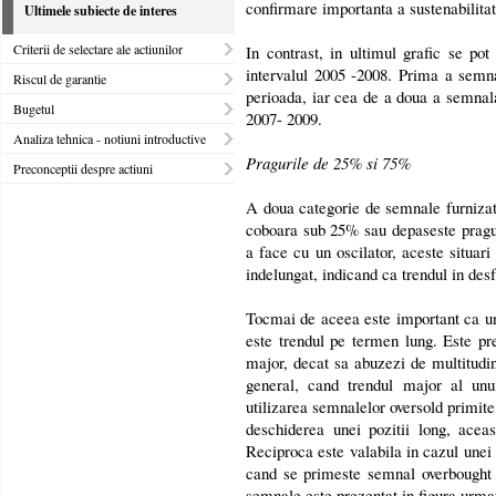
confirmare importanta a sustenabilitati
Ultimele subiecte de interes
Criterii de selectare ale actiunilor
In contrast, in ultimul grafic se pot
intervalul 2005 -2008. Prima a semna
Riscul de garantie
perioada, iar cea de a doua a semnala
Bugetul
2007- 2009.
Analiza tehnica - notiuni introductive
Pragurile de 25% si 75%
Preconceptii despre actiuni
A doua categorie de semnale furniza
coboara sub 25% sau depaseste pragu
a face cu un oscilator, aceste situar
indelungat, indicand ca trendul in des
Tocmai de aceea este important ca un 
este trendul pe termen lung. Este pre
major, decat sa abuzezi de multitudi
general, cand trendul major al unu
utilizarea semnalelor oversold primite
deschiderea unei pozitii long, aceas
Reciproca este valabila in cazul unei 
cand se primeste semnal overbought
semnale este prezentat in figura urma