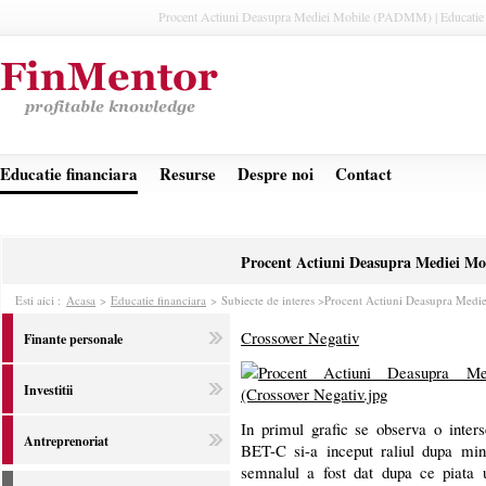
Procent Actiuni Deasupra Mediei Mobile (PADMM) | Educatie 
Educatie financiara
Resurse
Despre noi
Contact
Procent Actiuni Deasupra Mediei 
Esti aici :
Acasa
>
Educatie financiara
>
Subiecte de interes >
Procent Actiuni Deasupra Med
Crossover Negativ
Finante personale
Investitii
In primul grafic se observa o inters
Antreprenoriat
BET-C si-a inceput raliul dupa min
semnalul a fost dat dupa ce piata 