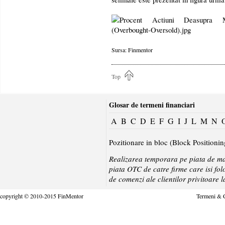
Sursa: Finmentor
Top
Glosar de termeni financiari
A
B
C
D
E
F
G
I
J
L
M
N
Pozitionare in bloc (Block Positionin
Realizarea temporara pe piata de mar
piata OTC de catre firme care isi fol
de comenzi ale clientilor privitoare l
copyright © 2010-2015 FinMentor
Termeni & C