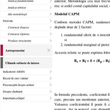
anterior. Metodologia cea mai frecven
Analiza fundamentala
risc si astfel costul capitalului social,
Analiza tehnica
Modelul CAPM
Alte metodologii
Derivate
Conform metodei CAPM, randamentul 
depinde doar de 2 factori:
Contracte Futures
Contracte Options
randamentul oferit de o investiti
si
Produse structurate
randamentul marginal al pietei 
Antreprenoriat
Aceasta relatie se poate exprima folo
R
= R
+ ß × (R
– R
s
f
p
f
Ultimele subiecte de interes
Indicatorul ARMS
Riscul de curs valutar
Preconceptii despre actiuni
Despre cheltuieli
In formula precedenta, coeficientul ß 
Importanta echipei
care, precum am mentionat anterior, 
Valoarea coeficientului ß poate fi c
regresie, dar in general, este disponib