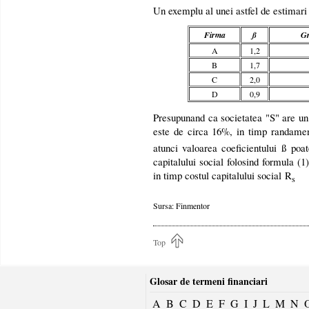
Un exemplu al unei astfel de estimari
Firma
ß
Gr
A
1,2
B
1,7
C
2,0
D
0,9
Presupunand ca societatea "S" are un 
este de circa 16%, in timp randament
atunci valoarea coeficientului ß poat
capitalului social folosind formula (
in timp costul capitalului social R
s
Sursa: Finmentor
Top
Glosar de termeni financiari
A
B
C
D
E
F
G
I
J
L
M
N