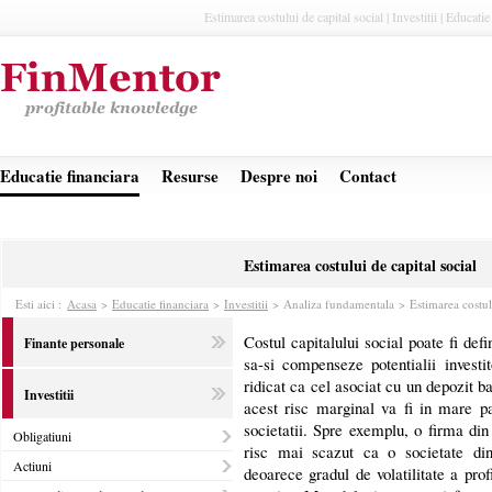
Estimarea costului de capital social | Investitii | Educatie
Educatie financiara
Resurse
Despre noi
Contact
Estimarea costului de capital social
Esti aici :
Acasa
>
Educatie financiara
>
Investitii
>
Analiza fundamentala > Estimarea costulu
Costul capitalului social poate fi def
Finante personale
sa-si compenseze potentialii invest
ridicat ca cel asociat cu un depozit ba
Investitii
acest risc marginal va fi in mare par
societatii. Spre exemplu, o firma din
Obligatiuni
risc mai scazut ca o societate din
Actiuni
deoarece gradul de volatilitate a prof