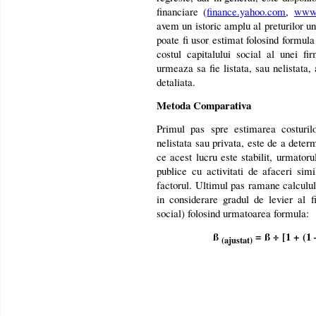
financiare (
finance.yahoo.com
,
www.
avem un istoric amplu al preturilor une
poate fi usor estimat folosind formul
costul capitalului social al unei fi
urmeaza sa fie listata, sau nelistata
detaliata.
Metoda Comparativa
Primul pas spre estimarea costuril
nelistata sau privata, este de a dete
ce acest lucru este stabilit, urmatoru
publice cu activitati de afaceri simi
factorul. Ultimul pas ramane calculul
in considerare gradul de levier al fi
social) folosind urmatoarea formula:
ß
= ß ÷ [1 + (1 
(ajustat)