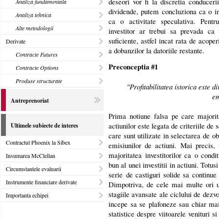
deseori vor fi la discretia conduceri
Analiza fundamentala
dividende, putem concluziona ca o inv
Analiza tehnica
ca o activitate speculativa. Pentru
Alte metodologii
investitor ar trebui sa prevada ca 
suficiente, astfel incat rata de acope
Derivate
a dobanzilor la datoriile restante.
Contracte Futures
Preconceptia #1
Contracte Options
Produse structurate
"Profitabilitatea istorica este d
em
Antreprenoriat
Prima notiune falsa pe care majorita
actiunilor este legata de criteriile de 
Ultimele subiecte de interes
care sunt utilizate in selectarea de o
Contractul Phoenix la Sibex
emisiunilor de actiuni. Mai precis, 
majoritatea investitorilor ca o condi
Insumarea McClellan
bun al unei investitii in actiuni. Tot
Circumstantele evaluarii
serie de castiguri solide sa continue
Instrumente financiare derivate
Dimpotriva, de cele mai multe ori un
stagiile avansate ale ciclului de dezvo
Importanta echipei
incepe sa se plafoneze sau chiar ma
statistice despre viitoarele venituri s