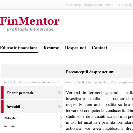
Preconceptii despre actiuni | Investitii | Educatie
Educatie financiara
Resurse
Despre noi
Contact
Preconceptii despre actiuni
Esti aici :
Acasa
>
Educatie financiara
>
Investitii
>
Analiza fundamentala > Preconceptii des
Vorbind in termeni generali, anal
Finante personale
investigare detaliata a numerosilo
respectiv, cum ar fi: pozitia sa fina
Investitii
inovare si competenta conducerii. Din 
studiu este de a cuantifica cat mai pr
Obligatiuni
in asa fel incat sa-i permita formular
Actiuni
actionarii vor avea intotdeauna drep