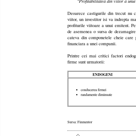
"Profitabilitatea din viitor a unu
Deoarece castigurile din trecut nu c
viitor, un investitor isi va indrepta 
profiturile viitoare a unui emitent. P
de asemenea o sursa de dezamagire,
cateva din componetele cheie care p
financiara a unei companii.
Printre cei mai critici factori endo
firme sunt urmatorii:
ENDOGENI
conducerea firmei
randamente diminuate
Sursa: Finmentor