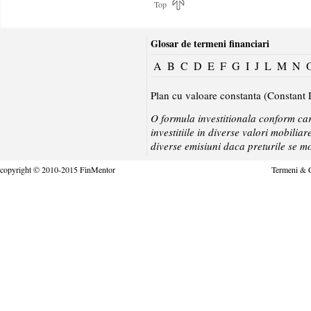
Top
Glosar de termeni financiari
A
B
C
D
E
F
G
I
J
L
M
N
Plan cu valoare constanta (Constant 
O formula investitionala conform car
investitiile in diverse valori mobil
diverse emisiuni daca preturile se mod
copyright © 2010-2015 FinMentor
Termeni & C