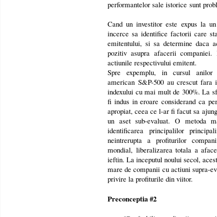
performantelor sale istorice sunt prob
Cand un investitor este expus la un
incerce sa identifice factorii care s
emitentului, si sa determine daca a
pozitiv asupra afacerii companiei.
actiunile respectivului emitent.
Spre expemplu, in cursul anilor 
american S&P-500 au crescut fara in
indexului cu mai mult de 300%. La sfar
fi indus in eroare considerand ca per
apropiat, ceea ce l-ar fi facut sa aju
un aset sub-evaluat. O metoda ma
identificarea principalilor princip
neintrerupta a profiturilor compan
mondial, liberalizarea totala a aface
ieftin. La inceputul noului secol, ace
mare de companii cu actiuni supra-eva
privire la profiturile din viitor.
Preconceptia #2