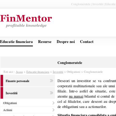
Conglomeratele | Investitii | Educatie
Educatie financiara
Resurse
Despre noi
Contact
Conglomeratele
Esti aici :
Acasa
>
Educatie financiara
>
Investitii
>
Obligatiuni > Conglomeratele
Deseori un investitor se va confrunt
Finante personale
corporatii multinationale sau ale un
filiale. Intr-o astfel de situatie, es
Investitii
atentie
nu numai
bilantul si contul de 
cel al filialelor, care deseori au drep
Obligatiuni
de obligatiuni sau a actionarilor.
Actiuni
Situatia financiara consolidata a em