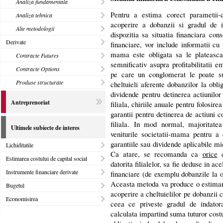
Analiza fundamentala
Pentru a estima corect parametii-
Analiza tehnica
acoperire a dobanzii si gradul de i
Alte metodologii
dispozitia sa situatia financiara cons
Derivate
financiare, vor include informatii cu 
mama este obligata sa le plateasca 
Contracte Futures
semnificativ asupra profitabilitatii 
Contracte Options
pe care un conglomerat le poate sup
Produse structurate
cheltuieli aferente dobanzilor la obli
dividende pentru detinerea actiunilor
Antreprenoriat
filiala, chiriile anuale pentru folosirea
garantii pentru detinerea de actiuni c
filiala. In mod normal, majoritate
Ultimele subiecte de interes
veniturile societatii-mama pentru a 
garantiile sau dividende aplicabile mici
Lichiditatile
Ca atare, se recomanda ca
orice
c
Estimarea costului de capital social
datorita filialelor, sa fie deduse in ac
Instrumente financiare derivate
financiare (de exemplu dobanzile la ob
Aceasta metoda va produce o estimare
Bugetul
acoperire a cheltuielilor pe dobanzii c
Economisirea
ceea ce priveste gradul de indator
calculata impartind suma tuturor costu