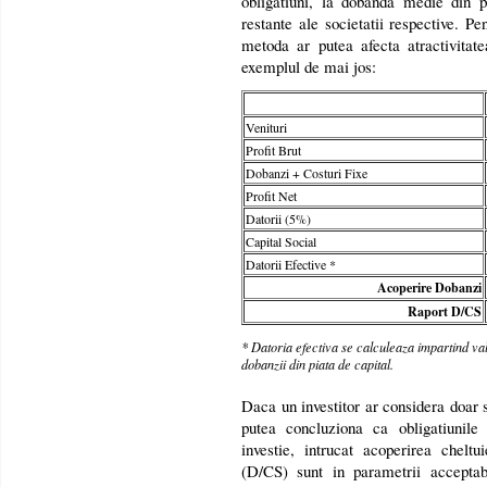
obligatiuni, la dobanda medie din pi
restante ale societatii respective. P
metoda ar putea afecta atractivitate
exemplul de mai jos:
Venituri
Profit Brut
Dobanzi + Costuri Fixe
Profit Net
Datorii (5%)
Capital Social
Datorii Efective *
Acoperire Dobanzi
Raport D/CS
* Datoria efectiva se calculeaza impartind valo
dobanzii din piata de capital.
Daca un investitor ar considera doar 
putea concluziona ca obligatiunile 
investie, intrucat acoperirea cheltu
(D/CS) sunt in parametrii acceptab