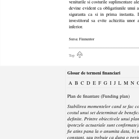
veniturile si costurile suplimentare al
devine evident ca obligatiunile unui 
siguranta ca si in prima instanta. I
investitorul sa evite achizitia unor 
inferior.
Sursa: Finmentor
Top
Glosar de termeni financiari
A
B
C
D
E
F
G
I
J
L
M
N
Plan de finantare (Funding plan)
Stabilirea momentelor cand se fac co
costul unui set determinat de benefic
definite. Printre obiectivele unui pl
ipotezele actuariale sunt confirmate)
fie atins pana la o anumita data, b) 
constant, sau trebuie ca dupa o perio