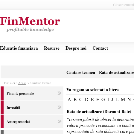
Glosar termeni
Educatie financiara
Resurse
Despre noi
Contact
Cautare termen - Rata de actualizare
Esti aici :
Acasa
>
Cautare termen
Va rugam sa selectati o litera
Finante personale
A
B
C
D
E
F
G
I
J
L
M
N
Investitii
Rata de actualizare (Discount Rate)
"Termen folosit de obicei la determina
Antreprenoriat
valorii prezente recunoaste ca banii a
reprezentata de rata dobanzii care poa