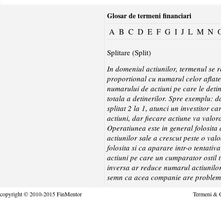
Glosar de termeni financiari
A
B
C
D
E
F
G
I
J
L
M
N
Splitare (Split)
In domeniul actiunilor, termenul se r
proportional cu numarul celor aflate 
numarului de actiuni pe care le detin
totala a detinerilor. Spre exemplu: 
splitat 2 la 1, atunci un investitor c
actiuni, dar fiecare actiune va val
Operatiunea este in general folosita
actiunilor sale a crescut peste o val
folosita si ca aparare intr-o tentati
actiuni pe care un cumparator ostil t
inversa ar reduce numarul actiunilor a
semn ca acea companie are problem
copyright © 2010-2015 FinMentor
Termeni & C