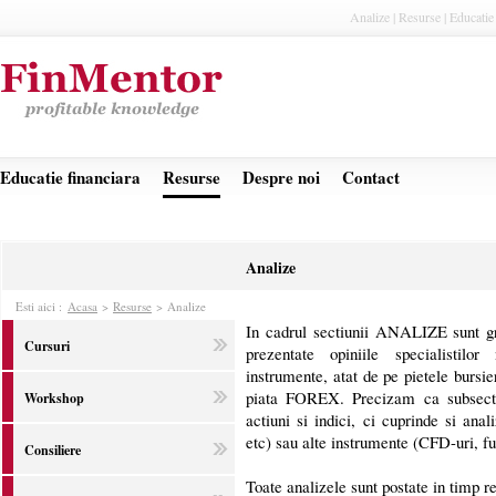
Analize | Resurse | Educatie
Educatie financiara
Resurse
Despre noi
Contact
Analize
Esti aici :
Acasa
>
Resurse
>
Analize
In cadrul sectiunii ANALIZE sunt gru
Cursuri
prezentate opiniile specialistilor 
instrumente, atat de pe pietele bursie
piata FOREX. Precizam ca subsectiu
Workshop
actiuni si indici, ci cuprinde si anali
etc) sau alte instrumente (CFD-uri, fu
Consiliere
Toate analizele sunt postate in timp r