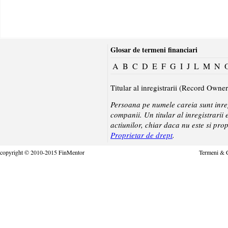
Glosar de termeni financiari
A
B
C
D
E
F
G
I
J
L
M
N
Titular al inregistrarii (Record Owner
Persoana pe numele careia sunt inregi
companii. Un titular al inregistrarii
actiunilor, chiar daca nu este si propr
Proprietar de drept
.
copyright © 2010-2015 FinMentor
Termeni & C