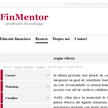
Argint (Silver) | Analize Piete bursier
Educatie financiara
Resurse
Despre noi
Contact
Argint (Silver)
Esti aici :
Acasa
>
Resurse
>
Analize
>
Piete bursiere > Argint (Silver)
In ultima perioada atat pietele de ca
Cursuri
inregistrat un grad de volatilitate foa
nu este recomandabil sa tranzactione
Workshop
acestea este util de verificat validitate
Astfel, chiar daca in momentul de fa
Consiliere
putem observa din figurile urmatoare 
urmatoarea perioada este foarte mare