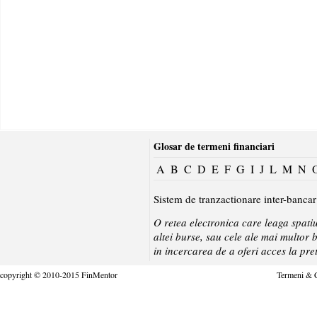
Glosar de termeni financiari
A
B
C
D
E
F
G
I
J
L
M
N
Sistem de tranzactionare inter-banca
O retea electronica care leaga spatiu
altei burse, sau cele ale mai multor b
in incercarea de a oferi acces la pret
copyright © 2010-2015 FinMentor
Termeni & C