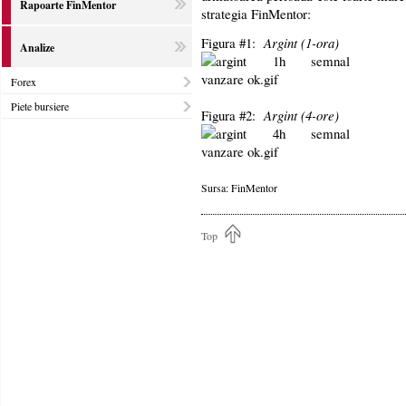
Rapoarte FinMentor
strategia FinMentor:
Figura #1:
Argint (1-ora)
Analize
Forex
Piete bursiere
Figura #2:
Argint (4-ore)
Sursa: FinMentor
Top