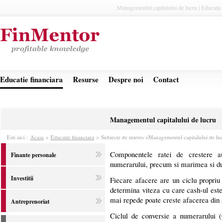
Managementul capitalului de lucru | Educatie 
Educatie financiara
Resurse
Despre noi
Contact
Managementul capitalului de lucru
Esti aici :
Acasa
>
Educatie financiara
>
Subiecte de interes >
Managementul capitalului de lu
Componentele ratei de crestere au
Finante personale
numerarului, precum si marimea si dura
Investitii
Fiecare afacere are un ciclu propriu
determina viteza cu care cash-ul este 
mai repede poate creste afacerea din 
Antreprenoriat
Ciclul de conversie a numerarului 