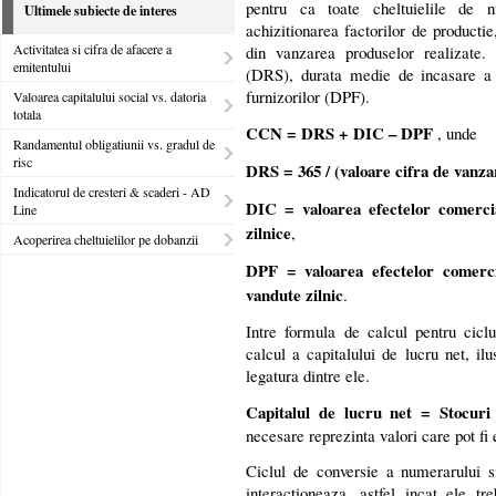
pentru ca toate cheltuielile de 
Ultimele subiecte de interes
achizitionarea factorilor de producti
Activitatea si cifra de afacere a
din vanzarea produselor realizate. A
emitentului
(DRS), durata medie de incasare a 
furnizorilor (DPF).
Valoarea capitalului social vs. datoria
totala
CCN = DRS + DIC – DPF
, unde
Randamentul obligatiunii vs. gradul de
risc
DRS = 365 / (valoare cifra de vanzar
Indicatorul de cresteri & scaderi - AD
DIC = valoarea efectelor comercia
Line
zilnice
,
Acoperirea cheltuielilor pe dobanzii
DPF = valoarea efectelor comerci
vandute zilnic
.
Intre formula de calcul pentru cicl
calcul a capitalului de lucru net, il
legatura dintre ele.
Capitalul de lucru net = Stocuri
necesare reprezinta valori care pot fi 
Ciclul de conversie a numerarului si
interactioneaza, astfel incat ele tr