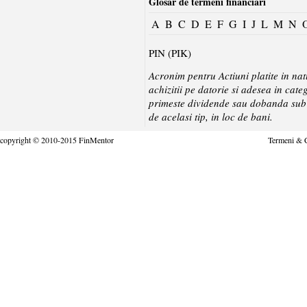
Glosar de termeni financiari
A
B
C
D
E
F
G
I
J
L
M
N
PIN (PIK)
Acronim pentru Actiuni platite in nat
achizitii pe datorie si adesea in cate
primeste dividende sau dobanda sub f
de acelasi tip, in loc de bani.
copyright © 2010-2015 FinMentor
Termeni & C