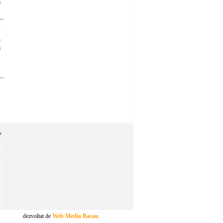
n
1
e
i
dezvoltat de
Web Media Bacau