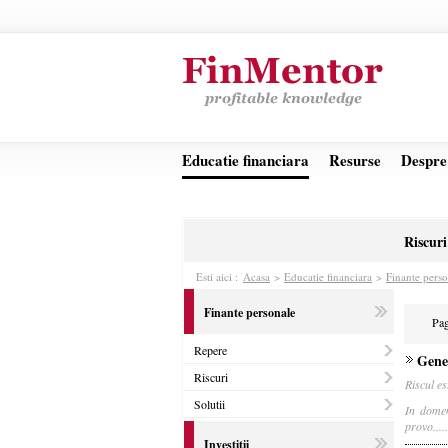
Educatie financiara
Resurse
Despre
Riscuri
Esti aici :
Acasa
>
Educatie financiara
>
Finante perso
Finante personale
Pa
Repere
Gener
Riscuri
Riscul es
Solutii
In domen
provo.....
Investitii