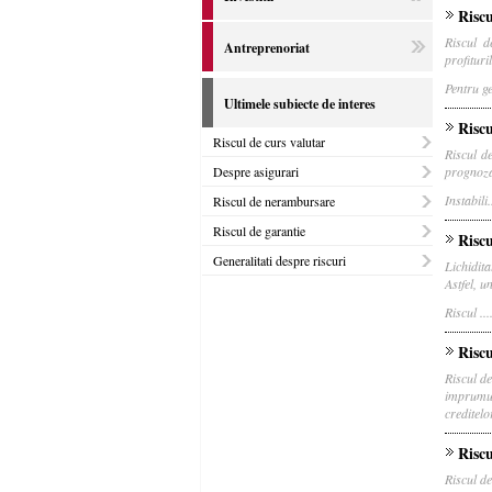
Riscu
Riscul d
Antreprenoriat
profituri
Pentru ge
Ultimele subiecte de interes
Riscu
Riscul de curs valutar
Riscul de
Despre asigurari
prognozat
Instabili..
Riscul de nerambursare
Riscul de garantie
Riscu
Generalitati despre riscuri
Lichidit
Astfel, u
Riscul ....
Risc
Riscul d
imprumut
creditelo
Riscu
Riscul de