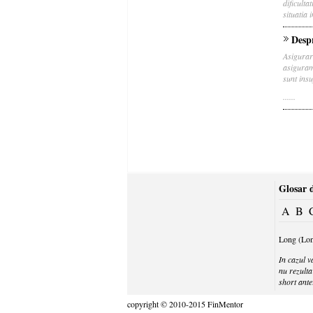
dificult
situatia i
Despr
Asigurar
asiguram
sunt insu
......
Glosar d
A
B
Long (Lo
In cazul v
nu rezulta
short ante
copyright © 2010-2015 FinMentor