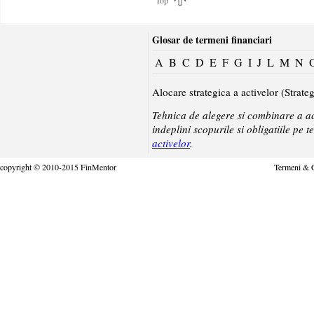
Top
Glosar de termeni financiari
A
B
C
D
E
F
G
I
J
L
M
N
Alocare strategica a activelor (Strate
Tehnica de alegere si combinare a act
indeplini scopurile si obligatiile p
activelor
.
copyright © 2010-2015 FinMentor
Termeni & C