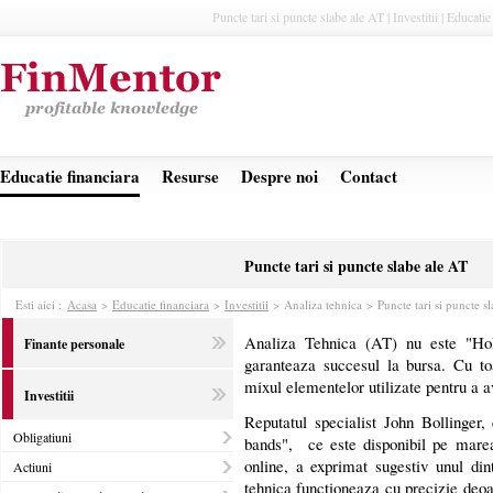
Puncte tari si puncte slabe ale AT | Investitii | Educatie
Educatie financiara
Resurse
Despre noi
Contact
Puncte tari si puncte slabe ale AT
Esti aici :
Acasa
>
Educatie financiara
>
Investitii
>
Analiza tehnica > Puncte tari si puncte s
Analiza Tehnica (AT) nu este "Ho
Finante personale
garanteaza succesul la bursa. Cu to
mixul elementelor utilizate pentru a a
Investitii
Reputatul specialist John Bollinger, 
Obligatiuni
bands", ce este disponibil pe marea
online, a exprimat sugestiv unul di
Actiuni
tehnica functioneaza cu precizie deoa