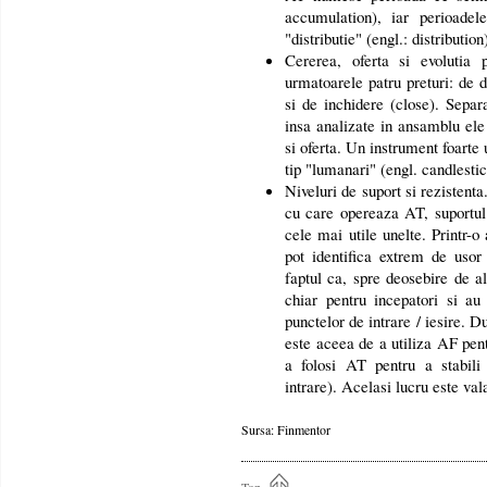
accumulation), iar perioadel
"distributie" (engl.: distribution
Cererea, oferta si evolutia p
urmatoarele patru preturi: de
si de inchidere (close). Separa
insa analizate in ansamblu ele 
si oferta. Un instrument foarte 
tip "lumanari" (engl. candlestic
Niveluri de suport si rezistent
cu care opereaza AT, suportul s
cele mai utile unelte. Printr-o
pot identifica extrem de usor
faptul ca, spre deosebire de al
chiar pentru incepatori si au 
punctelor de intrare / iesire. 
este aceea de a utiliza AF pen
a folosi AT pentru a stabil
intrare). Acelasi lucru este vala
Sursa: Finmentor