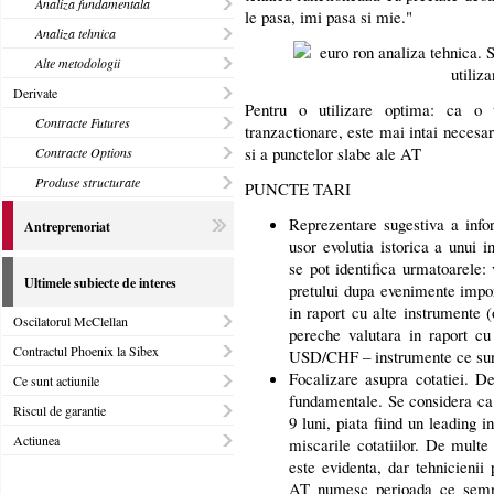
Analiza fundamentala
le pasa, imi pasa si mie."
Analiza tehnica
Alte metodologii
Derivate
Pentru o utilizare optima: ca o u
Contracte Futures
tranzactionare, este mai intai necesara
si a punctelor slabe ale AT
Contracte Options
Produse structurate
PUNCTE TARI
Reprezentare sugestiva a infor
Antreprenoriat
usor evolutia istorica a unui i
se pot identifica urmatoarele: v
Ultimele subiecte de interes
pretului dupa evenimente impo
in raport cu alte instrumente (
Oscilatorul McClellan
pereche valutara in raport 
Contractul Phoenix la Sibex
USD/CHF – instrumente ce sunt 
Focalizare asupra cotatiei. De
Ce sunt actiunile
fundamentale. Se considera ca 
Riscul de garantie
9 luni, piata fiind un leading 
Actiunea
miscarile cotatiilor. De mult
este evidenta, dar tehnicienii 
AT numesc perioada ce semnal