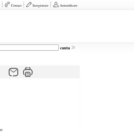
Contact
Inregistrare
Autentificare
cauta
ri