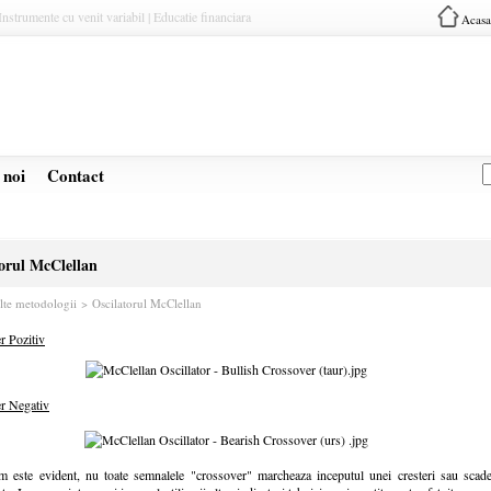
Instrumente cu venit variabil | Educatie financiara
Acasa
 noi
Contact
torul McClellan
lte metodologii > Oscilatorul McClellan
r Pozitiv
r Negativ
 este evident, nu toate semnalele "crossover" marcheaza inceputul unei cresteri sau scade