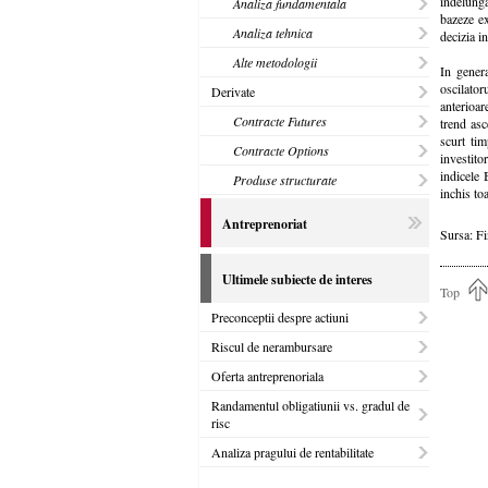
indelungat
Analiza fundamentala
bazeze ex
Analiza tehnica
decizia in
Alte metodologii
In genera
oscilato
Derivate
anterioa
Contracte Futures
trend asc
scurt ti
Contracte Options
investit
indicele 
Produse structurate
inchis toa
Antreprenoriat
Sursa: F
Ultimele subiecte de interes
Top
Preconceptii despre actiuni
Riscul de nerambursare
Oferta antreprenoriala
Randamentul obligatiunii vs. gradul de
risc
Analiza pragului de rentabilitate