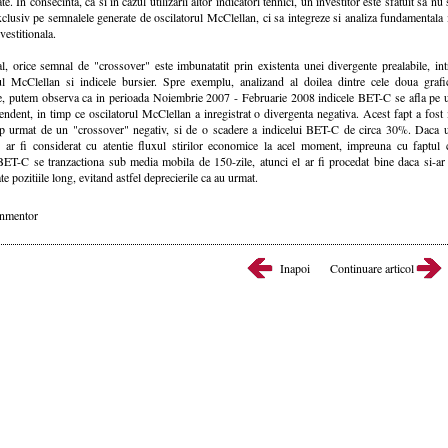
e. In consecinta, ca si in cazul utilizarii altor indicatori tehnici, un investitor este sfatuit sa nu 
clusiv pe semnalele generate de oscilatorul McClellan, ci sa integreze si analiza fundamentala 
vestitionala.
l, orice semnal de "crossover" este imbunatatit prin existenta unei divergente prealabile, int
rul McClellan si indicele bursier. Spre exemplu, analizand al doilea dintre cele doua grafi
re, putem observa ca in perioada Noiembrie 2007 - Februarie 2008 indicele BET-C se afla pe 
endent, in timp ce oscilatorul McClellan a inregistrat o divergenta negativa. Acest fapt a fost 
mp urmat de un "crossover" negativ, si de o scadere a indicelui BET-C de circa 30%. Daca 
or ar fi considerat cu atentie fluxul stirilor economice la acel moment, impreuna cu faptul 
BET-C se tranzactiona sub media mobila de 150-zile, atunci el ar fi procedat bine daca si-ar 
te pozitiile long, evitand astfel deprecierile ca au urmat.
inmentor
Inapoi
Continuare articol