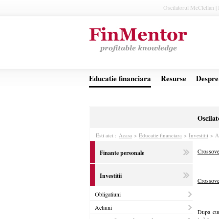
Oscilatorul McClellan | 
Educatie financiara
Resurse
Despre
Oscila
Esti aici :
Acasa
>
Educatie financiara
>
Investitii
>
A
Crossove
Finante personale
Investitii
Crossove
Obligatiuni
Actiuni
Dupa cum