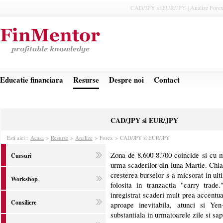
CAD/JPY si EUR/JPY | Analize Forex 
Educatie financiara
Resurse
Despre noi
Contact
CAD/JPY si EUR/JPY
Esti aici :
Acasa
>
Resurse
>
Analize
>
Forex > CAD/JPY si EUR/JPY
Zona de 8.600-8.700 coincide si cu m
Cursuri
urma scaderilor din luna Martie. Chia
cresterea burselor s-a micsorat in ul
Workshop
folosita in tranzactia "carry trade
inregistrat scaderi mult prea accentua
Consiliere
aproape inevitabila, atunci si Yen
substantiala in urmatoarele zile si sa