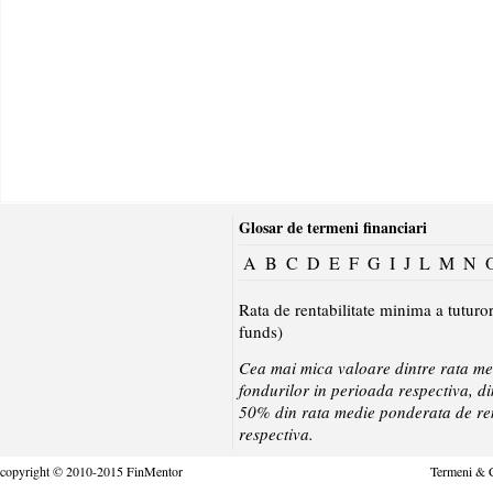
Glosar de termeni financiari
A
B
C
D
E
F
G
I
J
L
M
N
Rata de rentabilitate minima a tuturo
funds)
Cea mai mica valoare dintre rata med
fondurilor in perioada respectiva, d
50% din rata medie ponderata de rent
respectiva.
copyright © 2010-2015 FinMentor
Termeni & C