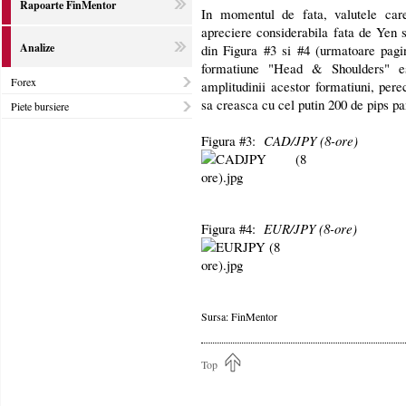
Rapoarte FinMentor
In momentul de fata, valutele car
apreciere considerabila fata de Yen 
Analize
din Figura #3 si #4 (urmatoare pagi
formatiune "Head & Shoulders" e
Forex
amplitudinii acestor formatiuni, pe
sa creasca cu cel putin 200 de pips pan
Piete bursiere
Figura #3:
CAD/JPY (8-ore)
Figura #4:
EUR/JPY (8-ore)
Sursa: FinMentor
Top